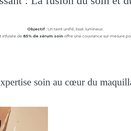
ssant : La fusion du soin et 
Objectif
: Un teint unifié, lissé, lumineux.
t infusée de
85% de sérum soin
offre une couvrance sur-mesure pou
xpertise soin au cœur du maquil