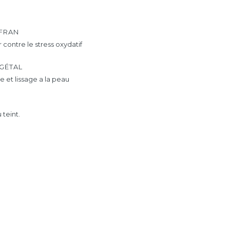
AFRAN
r contre le stress oxydatif
GÉTAL
 et lissage a la peau
 teint.