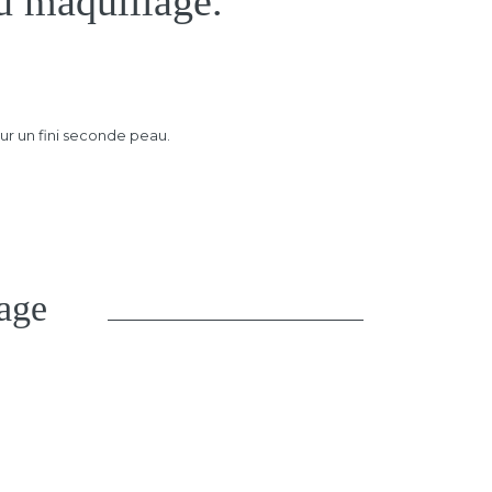
du maquillage.
r un fini seconde peau.
lage