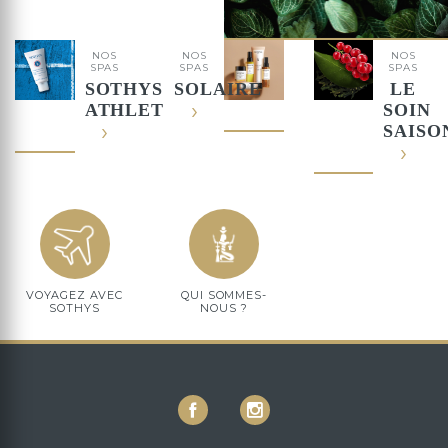
NOS
NOS
NOS
SPAS
SPAS
SPAS
SOTHYS
SOLAIRE
LE
ATHLETICS™
SOIN
SAISO
VOYAGEZ AVEC
QUI SOMMES-
SOTHYS
NOUS ?